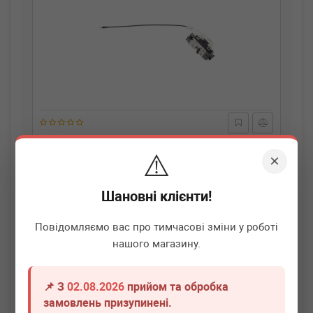
BOGAP
C5316104
⚠️
Замок двері (передней/L) MB Sprinter (906) 06-
×
Немає в наявності
Шановні клієнти!
Всі ціни
Повідомляємо вас про тимчасові зміни у роботі
нашого магазину.
Докладніше
📌 З
02.08.2026
прийом та обробка
замовлень призупинені.