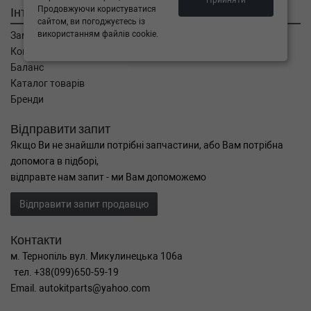
Прийняти
Інтернет магазин
Продовжуючи користуватися
сайтом, ви погоджуєтесь із
використанням файлів cookie.
Замовлення
Кошик
Баланс
Каталог товарів
Бренди
Відправити запит
Якщо Ви не знайшли потрібні запчастини, або Вам потрібна
допомога в підборі,
відправте нам запит - ми Вам допоможемо
Відправити запит продавцю
Контакти
м. Тернопіль вул. Микулинецька 106а
тел. +38(099)650-59-19
Email. autokitparts@yahoo.com