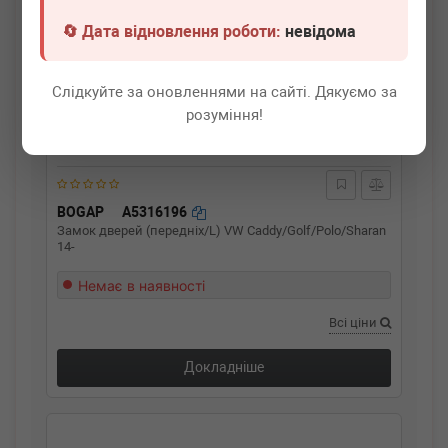
🔄 Дата відновлення роботи:
невідома
Слідкуйте за оновленнями на сайті. Дякуємо за
розуміння!
BOGAP
A5316196
Замок дверей (передніх/L) VW Caddy/Golf/Polo/Sharan
14-
Немає в наявності
Всі ціни
Докладніше