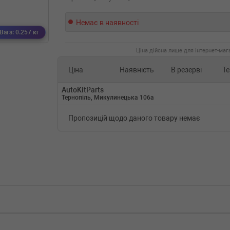
Немає в наявності
Вага: 0.257 кг
Ціна дійсна лише для інтернет-мага
Ціна
Наявність
В резерві
Те
AutoKitParts
Тернопіль, Микулинецька 106а
Пропозицій щодо даного товару немає