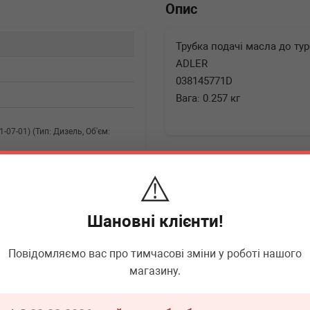
Опис
Трубка подачі масла до турб
ADLER
038145771D
Вага: 0.257 кг
1-07-01) (Тип: Дизель, Об'єм:
⚠️
▶
Розгорнути
Шановні клієнти!
Повідомляємо вас про тимчасові зміни у роботі нашого
▶
Розгорнути
магазину.