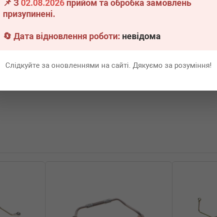
▶
Розгорнути
📌 З
02.08.2026
прийом та обробка замовлень
призупинені.
🔄 Дата відновлення роботи:
невідома
Слідкуйте за оновленнями на сайті. Дякуємо за розуміння!