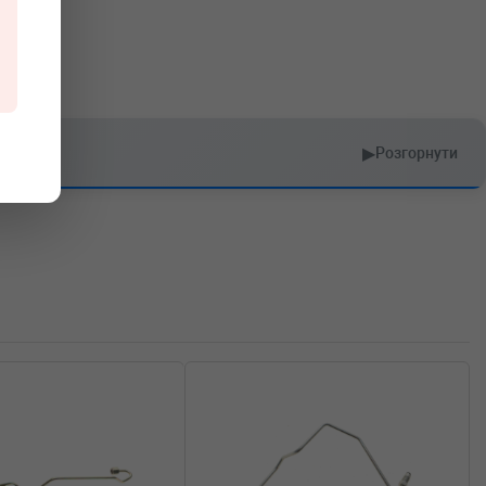
▶
Розгорнути