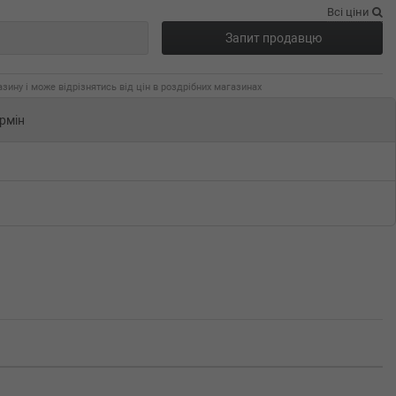
Всі ціни
Запит продавцю
зину і може відрізнятись від цін в роздрібних магазинах
рмін