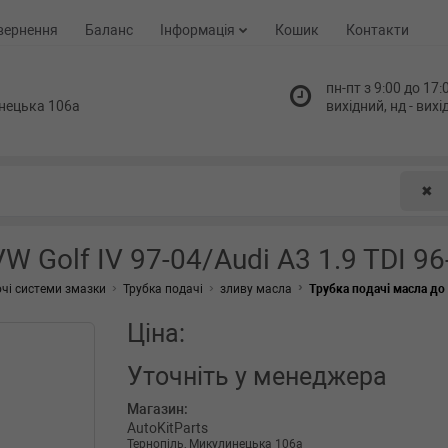
вернення
Баланс
Інформація
Кошик
Контакти
пн-пт з 9:00 до 17:0
нецька 106а
вихідний, нд - вих
✖
W Golf IV 97-04/Audi A3 1.9 TDI 96
чі системи змазки
Трубка подачі
зливу масла
Трубка подачі масла до 
Ціна:
Уточніть
у менеджера
Магазин:
AutoKitParts
Тернопіль, Микулинецька 106а