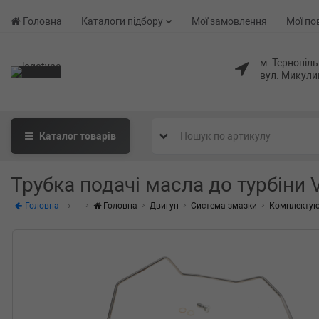
Головна
Каталоги підбору
Мої замовлення
Мої по
м. Тернопіль
вул. Микули
Каталог
товарів
Трубка подачі масла до турбіни V
Головна
Головна
Двигун
Система змазки
Комплектую