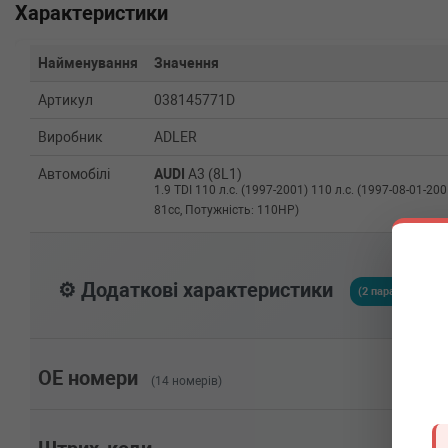
Характеристики
Найменування
Значення
Артикул
038145771D
Виробник
ADLER
Автомобілі
AUDI
A3 (8L1)
1.9 TDI 110 л.с. (1997-2001) 110 л.с. (1997-08-01-200
81cc, Потужність: 110HP)
⚙️ Додаткові характеристики
(2 параметрів)
OE номери
(14 номерів)