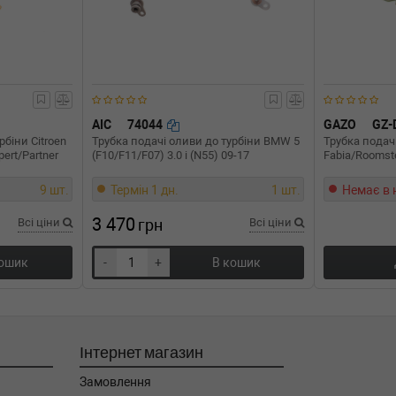
AIC
74044
GAZO
GZ-
рбіни Citroen
Трубка подачі оливи до турбіни BMW 5
Трубка подач
ert/Partner
(F10/F11/F07) 3.0 i (N55) 09-17
Fabia/Roomste
9 шт.
Термін 1 дн.
1 шт.
Немає в 
3 470
Всі ціни
грн
Всі ціни
кошик
-
+
В кошик
Інтернет магазин
Замовлення