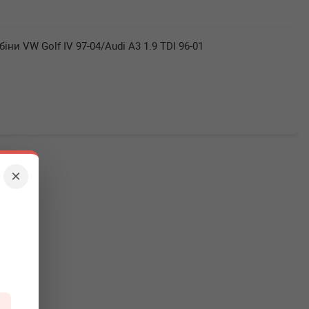
іни VW Golf IV 97-04/Audi A3 1.9 TDI 96-01
×