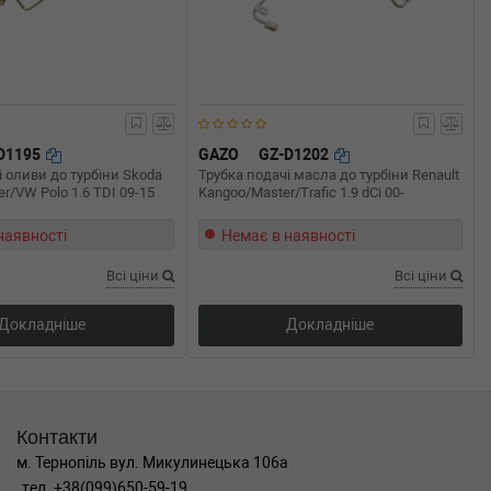
D1195
GAZO
GZ-D1202
і оливи до турбіни Skoda
Трубка подачі масла до турбіни Renault
r/VW Polo 1.6 TDI 09-15
Kangoo/Master/Trafic 1.9 dCi 00-
наявності
Немає в наявності
Всі ціни
Всі ціни
Докладніше
Докладніше
Контакти
м. Тернопіль вул. Микулинецька 106а
тел. +38(099)650-59-19