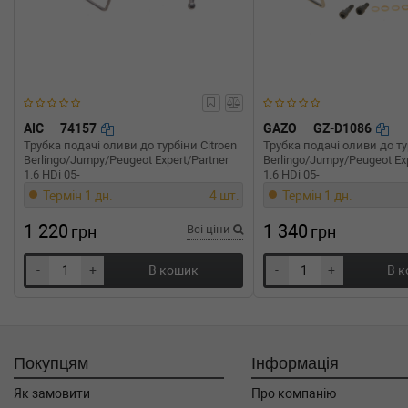
AIC
74157
GAZO
GZ-D1086
Трубка подачі оливи до турбіни Citroen
Трубка подачі оливи до ту
Berlingo/Jumpy/Peugeot Expert/Partner
Berlingo/Jumpy/Peugeot Exp
1.6 HDi 05-
1.6 HDi 05-
Термін 1 дн.
4 шт.
Термін 1 дн.
1 220
1 340
грн
Всі ціни
грн
-
+
В кошик
-
+
В 
Покупцям
Інформація
Як замовити
Про компанію