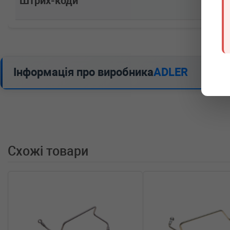
Штрих-коди
Інформація про виробника
ADLER
Схожі товари