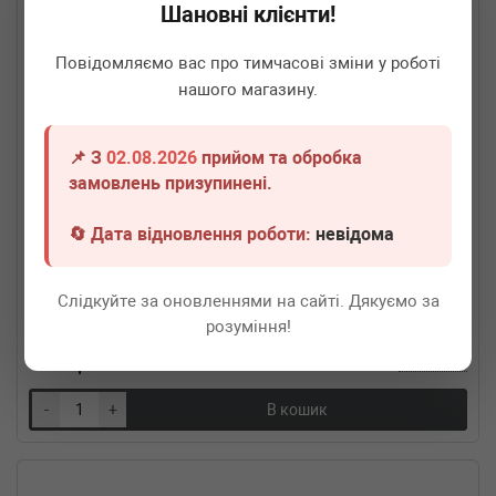
Шановні клієнти!
Повідомляємо вас про тимчасові зміни у роботі
нашого магазину.
📌 З
02.08.2026
прийом та обробка
замовлень призупинені.
🔄 Дата відновлення роботи:
невідома
ROTWEISS
B51X200x300BN
Гофра глушника (51x200)
Слідкуйте за оновленнями на сайті. Дякуємо за
Термін 1 дн.
20 шт.
розуміння!
540
грн
Всі ціни
-
+
В кошик