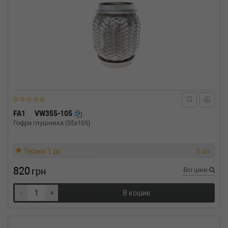
FA1
VW355-105
Гофра глушника (55x105)
Термін 1 дн.
5 шт.
820
грн
Всі ціни
-
+
В кошик