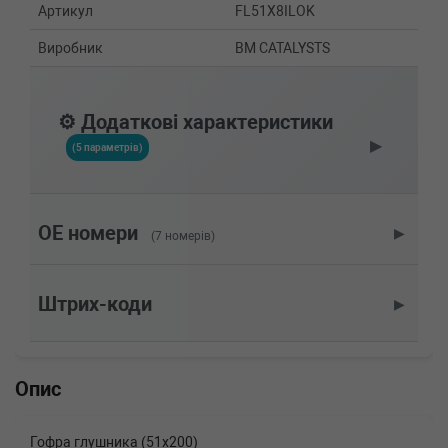
Артикул
FL51X8ILOK
Виробник
BM CATALYSTS
⚙️ Додаткові характеристики
▶
(5 параметрів)
OE номери
▶
(7 номерів)
Штрих-коди
▶
Опис
Гофра глушника (51x200)