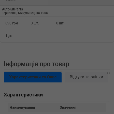
AutoKitParts
Тернопіль, Микулинецька 106а
690 грн
3 шт.
0 шт.
1 дн.
Інформація про товар
Характеристики та Опис
Відгуки та оцінки
Характеристики
Найменування
Значення