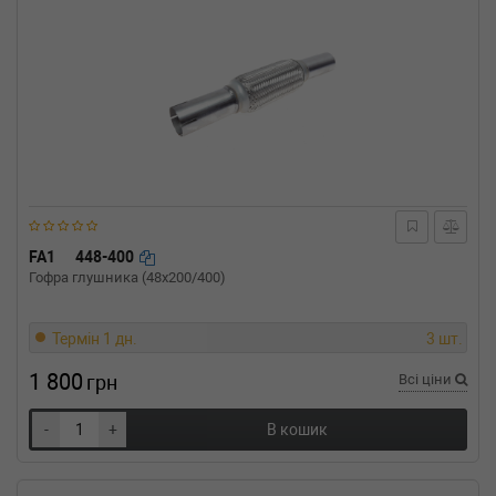
FA1
448-400
Гофра глушника (48x200/400)
Термін 1 дн.
3 шт.
1 800
грн
Всі ціни
-
+
В кошик