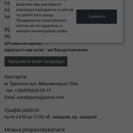
Баланс
дозволяє нам аналізувати
Каталог товарів
взаємодію відвідувачів із сайтом
та робити його краще.
Бренди
Прийняти
Продовжуючи користуватися
сайтом, ви погоджуєтесь із
Відправити запит
використанням файлів cookie.
Якщо Ви не знайшли потрібні запчастини, або Вам потрібна
допомога в підборі,
відправте нам запит - ми Вам допоможемо
Відправити запит продавцю
Контакти
м. Тернопіль вул. Микулинецька 106а
тел. +38(099)650-59-19
Email. autokitparts@yahoo.com
Графік роботи
пн-пт з 9:00 до 17:00, сб - вихідний, нд - вихідний
Можна розраховуватися