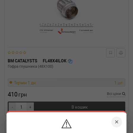
BM CATALYSTS
FL48X4ILOK
Гофра глушника (48X100)
Термін 1 дн.
1 шт.
410
грн
Всі ціни
-
+
В кошик
⚠️
×