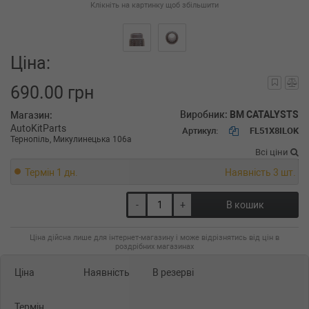
Клікніть на картинку щоб збільшити
Ціна:
690.00 грн
Виробник:
BM CATALYSTS
Магазин:
AutoKitParts
Артикул:
FL51X8ILOK
Тернопіль, Микулинецька 106а
Всі ціни
Термін 1 дн.
Наявність 3 шт.
-
+
В кошик
Ціна дійсна лише для інтернет-магазину і може відрізнятись від цін в
роздрібних магазинах
Ціна
Наявність
В резерві
Термін