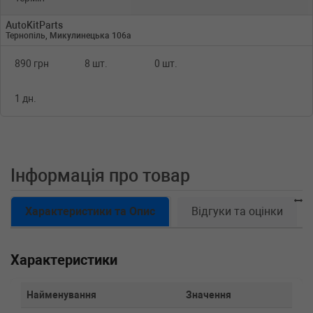
AutoKitParts
Тернопіль, Микулинецька 106а
890 грн
8 шт.
0 шт.
1 дн.
Інформація про товар
Характеристики та Опис
Відгуки та оцінки
Характеристики
Найменування
Значення