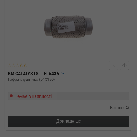
BM CATALYSTS
FL54X6
Гофра глушника (54X150)
Немає в наявності
Всі ціни
Докладніше