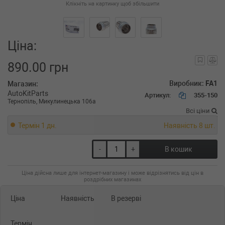
Клікніть на картинку щоб збільшити
Ціна:
890.00 грн
Виробник:
FA1
Магазин:
AutoKitParts
Артикул:
355-150
Тернопіль, Микулинецька 106а
Всі ціни
Термін 1 дн.
Наявність 8 шт.
-
+
В кошик
Ціна дійсна лише для інтернет-магазину і може відрізнятись від цін в
роздрібних магазинах
Ціна
Наявність
В резерві
Термін