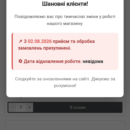
Шановні клієнти!
Повідомляємо вас про тимчасові зміни у роботі
нашого магазину.
📌 З
02.08.2026
прийом та обробка
замовлень призупинені.
🔄 Дата відновлення роботи:
невідома
ROTWEISS
B50X100x200BN
Гофра глушника (50X100)
Слідкуйте за оновленнями на сайті. Дякуємо за
Термін 1 дн.
16 шт.
розуміння!
610
грн
Всі ціни
-
+
В кошик