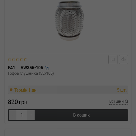
FA1
VW355-105
Гофра глушника (55x105)
Термін 1 дн.
5 шт.
820
грн
Всі ціни
-
+
В кошик