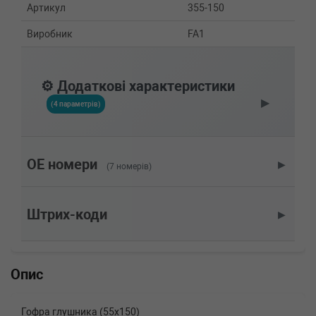
Артикул
355-150
Виробник
FA1
⚙️ Додаткові характеристики
▶
(4 параметрів)
OE номери
▶
(7 номерів)
Штрих-коди
▶
Опис
Гофра глушника (55x150)