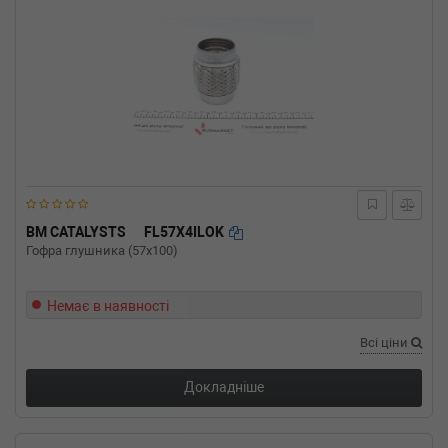
BM CATALYSTS
FL57X4ILOK
Гофра глушника (57x100)
Немає в наявності
Всі ціни
Докладніше