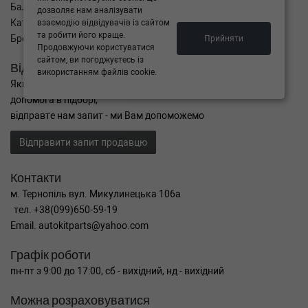
Баланс
дозволяє нам аналізувати
Каталог товарів
взаємодію відвідувачів із сайтом
та робити його краще.
Бренди
Прийняти
Продовжуючи користуватися
сайтом, ви погоджуєтесь із
Відправити запит
використанням файлів cookie.
Якщо Ви не знайшли потрібні запчастини, або Вам потрібна
допомога в підборі,
відправте нам запит - ми Вам допоможемо
Відправити запит продавцю
Контакти
м. Тернопіль вул. Микулинецька 106а
тел. +38(099)650-59-19
Email. autokitparts@yahoo.com
Графік роботи
пн-пт з 9:00 до 17:00, сб - вихідний, нд - вихідний
Можна розраховуватися