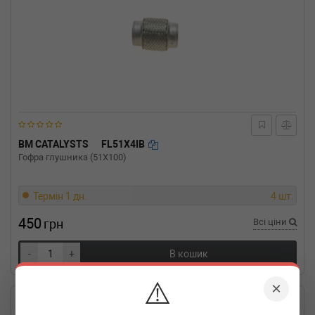
BM CATALYSTS
FL51X4IB
Гофра глушника (51X100)
Термін 1 дн.
4 шт.
450
грн
Всі ціни
-
+
В кошик
⚠️
×