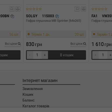
200BN
SOLGY
115003
FA1
VW35
Гофра глушника MB Sprinter (64x265)
Гофра глушни
16 шт.
Термін 1 дн.
20 шт.
Термін 1 
830
1 610
Всі ціни
грн
Всі ціни
грн
кошик
-
+
В кошик
-
+
Інтернет магазин
Замовлення
Кошик
Баланс
Каталог товарів
Бренди