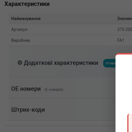
Характеристики
Найменування
Значен
Артикул
375-20
Виробник
FA1
⚙️ Додаткові характеристики
(4 параметрів)
OE номери
(6 номерів)
Штрих-коди