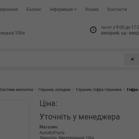
вернення
Баланс
Інформація
Кошик
Контакти
пн-пт з 9:00 до 17:0
нецька 106а
вихідний, нд - вих
✖
Система вихлопна
Глушник, складові
Глушник, гофра глушника
Гофра 
Ціна:
Уточніть
у менеджера
Магазин:
AutoKitParts
Тернопіль, Микулинецька 106а