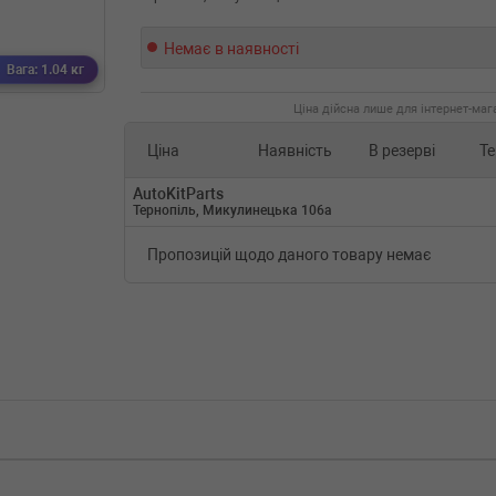
Немає в наявності
Вага: 1.04 кг
Ціна дійсна лише для інтернет-мага
Ціна
Наявність
В резерві
Те
AutoKitParts
Тернопіль, Микулинецька 106а
Пропозицій щодо даного товару немає