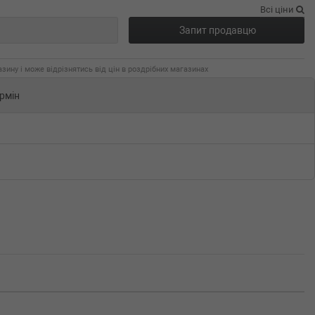
Всі ціни
Запит продавцю
зину і може відрізнятись від цін в роздрібних магазинах
рмін