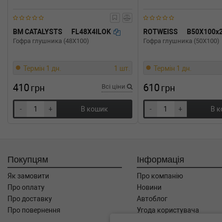
BM CATALYSTS
FL48X4ILOK
ROTWEISS
B50X100x
Гофра глушника (48X100)
Гофра глушника (50X100)
Термін 1 дн.
1 шт.
Термін 1 дн.
410
610
грн
Всі ціни
грн
-
+
В кошик
-
+
В 
Покупцям
Інформація
Як замовити
Про компанію
Про оплату
Новини
Про доставку
Автоблог
Про повернення
Угода користувача
Контакти