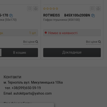
5-170
ROTWEISS
B45X100x200BN
ка (55x170)
Гофра глушника (45X100)
дн.
1 шт.
Немає в наявності
Всі ціни
Всі ціни
Докладніше
В кошик
Контакти
м. Тернопіль вул. Микулинецька 106а
тел. +38(099)650-59-19
Email. autokitparts@yahoo.com
Графік роботи