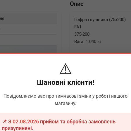
Опис
ня
Гофра глушника (75x200)
FA1
0
375-200
Вага: 1.040 кг
▶
Розгорнути
⚠️
Шановні клієнти!
▶
Розгорнути
Повідомляємо вас про тимчасові зміни у роботі нашого
магазину.
▶
Розгорнути
📌 З
02.08.2026
прийом та обробка замовлень
призупинені.