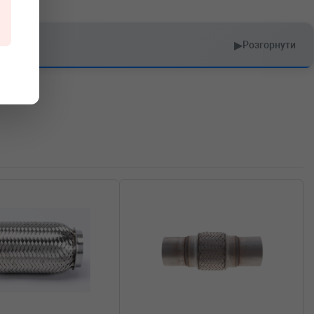
▶
Розгорнути