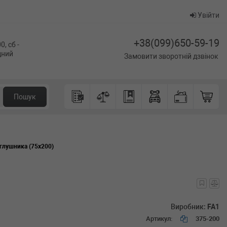
Увійти
+38(099)650-59-19
0, сб -
ідний
Замовити зворотній дзвінок
Пошук
глушника (75x200)
Виробник:
FA1
Артикул:
375-200