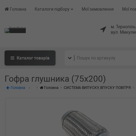
Головна
Каталоги підбору
Мої замовлення
Мої по
м. Тернопіль
вул. Микули
Каталог
товарів
Гофра глушника (75x200)
Головна
Головна
СИСТЕМА ВИПУСКУ, ВПУСКУ ПОВІТРЯ