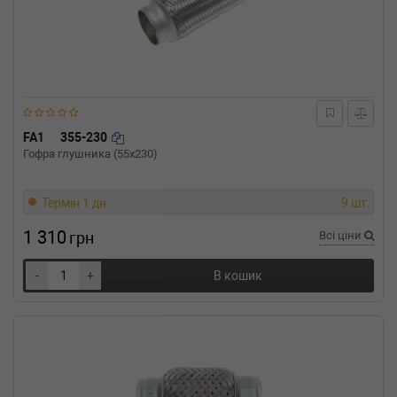
FA1
355-230
Гофра глушника (55x230)
Термін 1 дн.
9 шт.
1 310
грн
Всі ціни
-
+
В кошик