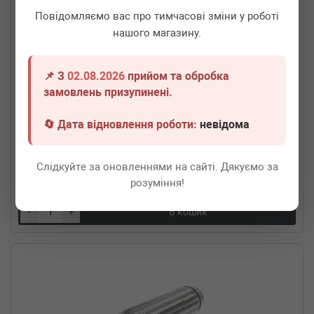
Повідомляємо вас про тимчасові зміни у роботі
нашого магазину.
📌 З
02.08.2026
прийом та обробка
замовлень призупинені.
SOLGY
115003
Гофра глушника MB Sprinter (64x265)
🔄 Дата відновлення роботи:
невідома
Термін 1 дн.
20 шт.
Слідкуйте за оновленнями на сайті. Дякуємо за
830
грн
Всі ціни
розуміння!
-
+
В кошик