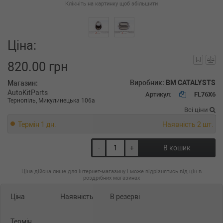
Клікніть на картинку щоб збільшити
Ціна:
820.00 грн
Виробник:
BM CATALYSTS
Магазин:
AutoKitParts
Артикул:
FL76X6
Тернопіль, Микулинецька 106а
Всі ціни
Термін 1 дн.
Наявність 2 шт.
-
+
В кошик
Ціна дійсна лише для інтернет-магазину і може відрізнятись від цін в
роздрібних магазинах
Ціна
Наявність
В резерві
Термін