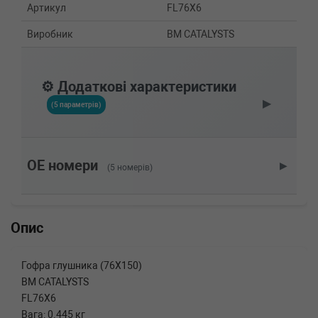
Артикул
FL76X6
Виробник
BM CATALYSTS
⚙️ Додаткові характеристики
▶
(5 параметрів)
OE номери
▶
(5 номерів)
Опис
Гофра глушника (76X150)
BM CATALYSTS
FL76X6
Вага: 0.445 кг