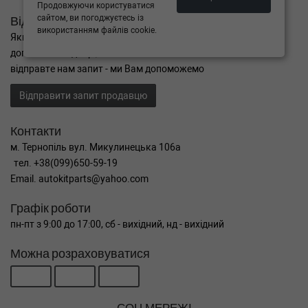
Продовжуючи користуватися
сайтом, ви погоджуєтесь із
Відправити запит
використанням файлів cookie.
Якщо Ви не знайшли потрібні запчастини, або Вам потрібна
допомога в підборі,
відправте нам запит - ми Вам допоможемо
Відправити запит продавцю
Контакти
м. Тернопіль вул. Микулинецька 106а
тел. +38(099)650-59-19
Email. autokitparts@yahoo.com
Графік роботи
пн-пт з 9:00 до 17:00, сб - вихідний, нд - вихідний
Можна розраховуватися
СОЦ МЕРЕЖІ