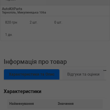
AutoKitParts
Тернопіль, Микулинецька 106а
820 грн
2 шт.
0 шт.
1 дн.
Інформація про товар
Характеристики та Опис
Відгуки та оцінки
Характеристики
Найменування
Значення