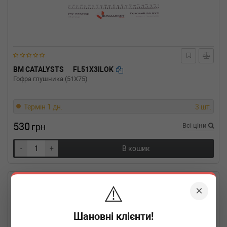
BM CATALYSTS
FL51X3ILOK
Гофра глушника (51X75)
Термін 1 дн.
3 шт.
530
грн
Всі ціни
-
+
В кошик
⚠️
×
Шановні клієнти!