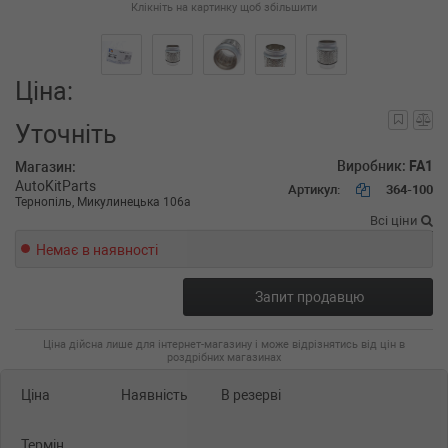
Клікніть на картинку щоб збільшити
Ціна:
Уточніть
Виробник:
FA1
Магазин:
AutoKitParts
Артикул:
364-100
Тернопіль, Микулинецька 106а
Всі ціни
Немає в наявності
Запит продавцю
Ціна дійсна лише для інтернет-магазину і може відрізнятись від цін в
роздрібних магазинах
Ціна
Наявність
В резерві
Термін