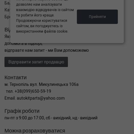
Баланс
дозволяє нам аналізувати
Каталог товарів
взаємодію відвідувачів із сайтом
та робити його краще.
Бренди
Прийняти
Продовжуючи користуватися
сайтом, ви погоджуєтесь із
Відправити запит
використанням файлів cookie.
Якщо Ви не знайшли потрібні запчастини, або Вам потрібна
допомога в підборі,
відправте нам запит - ми Вам допоможемо
Відправити запит продавцю
Контакти
м. Тернопіль вул. Микулинецька 106а
тел. +38(099)650-59-19
Email. autokitparts@yahoo.com
Графік роботи
пн-пт з 9:00 до 17:00, сб - вихідний, нд - вихідний
Можна розраховуватися