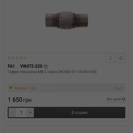
FA1
VW472-220
Гофра глушника MB C-class (W204) 07-14 (43x100)
Термін 1 дн.
3 шт.
1 650
грн
Всі ціни
-
+
В кошик