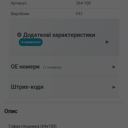
Артикул
364-100
Виробник
FA1
⚙️ Додаткові характеристики
▶
(4 параметрів)
OE номери
▶
(1 номерів)
Штрих-коди
▶
Опис
Гофра глушника (64x100)