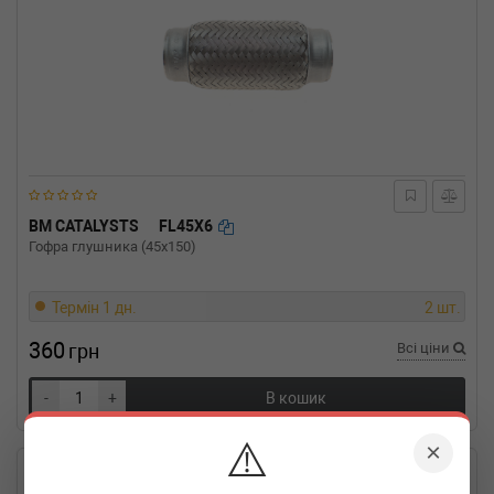
BM CATALYSTS
FL45X6
Гофра глушника (45x150)
Термін 1 дн.
2 шт.
360
грн
Всі ціни
-
+
В кошик
⚠️
×