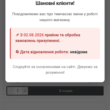
Шановні клієнти!
Повідомляємо вас про тимчасові зміни у роботі
нашого магазину.
📌 З
02.08.2026
прийом та обробка
замовлень призупинені.
🔄 Дата відновлення роботи:
невідома
BM CATALYSTS
FL51X6ILOK
Гофра глушника (51X150)
Слідкуйте за оновленнями на сайті. Дякуємо за
Термін 1 дн.
1 шт.
розуміння!
660
грн
Всі ціни
-
+
В кошик