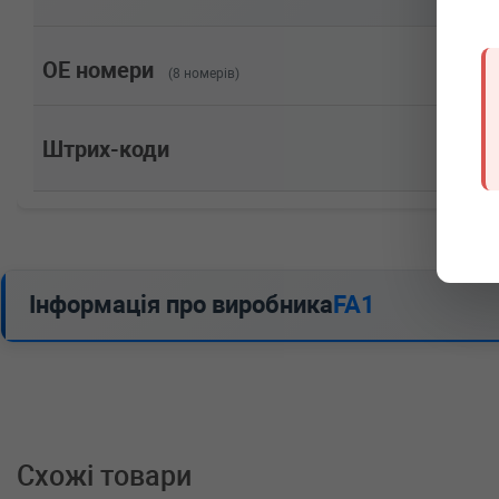
OE номери
(8 номерів)
Штрих-коди
Інформація про виробника
FA1
Схожі товари