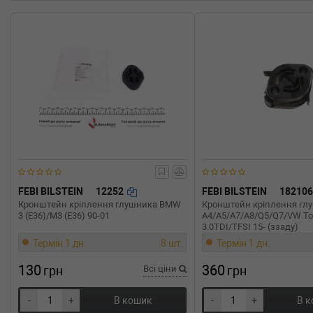
FEBI BILSTEIN
12252
FEBI BILSTEIN
18210
Кронштейн кріплення глушника BMW
Кронштейн кріплення глу
3 (E36)/M3 (E36) 90-01
A4/A5/A7/A8/Q5/Q7/VW Tou
3.0TDI/TFSI 15- (ззаду)
Термін 1 дн.
8 шт.
Термін 1 дн.
130
360
грн
Всі ціни
грн
-
+
В кошик
-
+
В 