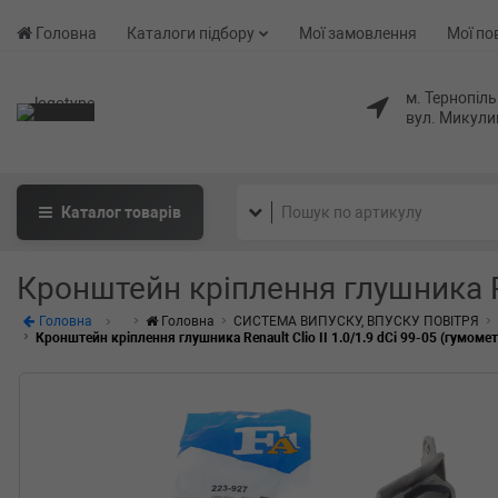
Головна
Каталоги підбору
Мої замовлення
Мої по
м. Тернопіль
вул. Микули
Каталог
товарів
Кронштейн кріплення глушника Ren
Головна
Головна
СИСТЕМА ВИПУСКУ, ВПУСКУ ПОВІТРЯ
Кронштейн кріплення глушника Renault Clio II 1.0/1.9 dCi 99-05 (гумоме