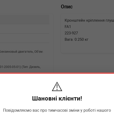
Опис
Кронштейн кріплення глушни
FA1
223-927
Вага: 0.250 кг
п: Бензиновый двигатель, Об'єм:
-01-2005-05-01) (Тип: Дизель,
⚠️
-01) (Тип: Бензиновый двигатель,
Шановні клієнти!
▶
Розгорнути
Повідомляємо вас про тимчасові зміни у роботі нашого