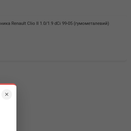
ка Renault Clio II 1.0/1.9 dCi 99-05 (гумометалевий)
×