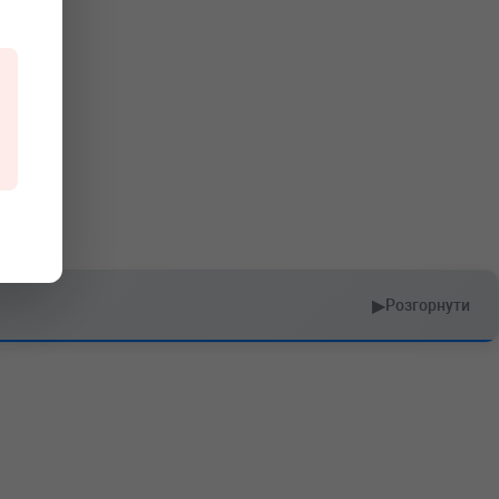
▶
Розгорнути