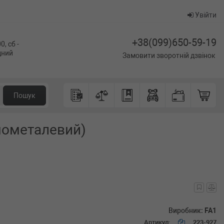
Увійти
+38(099)650-59-19
0, сб -
ідний
Замовити зворотній дзвінок
Пошук
умометалевий)
Виробник:
FA1
Артикул:
223-927