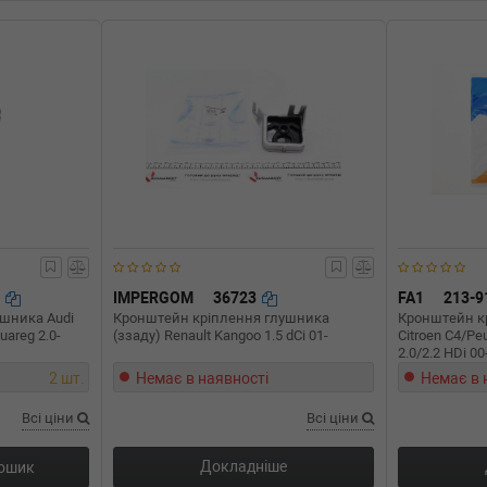
6
IMPERGOM
36723
FA1
213-
шника Audi
Кронштейн кріплення глушника
Кронштейн к
areg 2.0-
(ззаду) Renault Kangoo 1.5 dCi 01-
Citroen C4/Pe
2.0/2.2 HDi 00
2 шт.
Немає в наявності
Немає в 
Всі ціни
Всі ціни
Докладніше
кошик