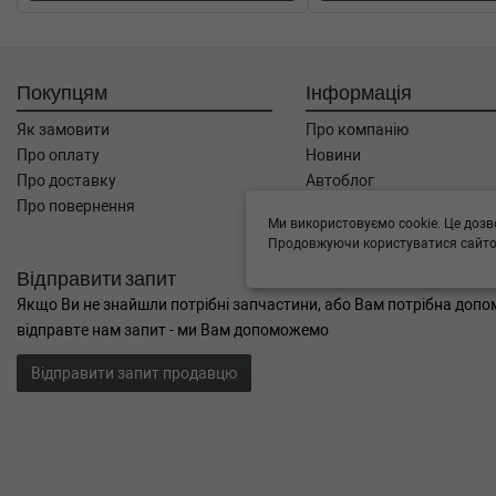
Покупцям
Інформація
Як замовити
Про компанію
Про оплату
Новини
Про доставку
Автоблог
Про повернення
Угода користувача
Ми використовуємо cookie. Це дозв
Контакти
Продовжуючи користуватися сайтом
Відправити запит
Якщо Ви не знайшли потрібні запчастини, або Вам потрібна допом
відправте нам запит - ми Вам допоможемо
Відправити запит продавцю