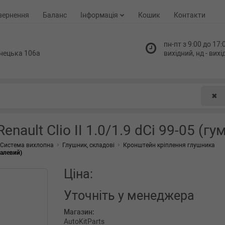
вернення
Баланс
Інформація
Кошик
Контакти
пн-пт з 9:00 до 17:0
нецька 106а
вихідний, нд - вих
✖
ault Clio II 1.0/1.9 dCi 99-05 (г
Система вихлопна
Глушник, складові
Кронштейн кріплення глушника
талевий)
Ціна:
Уточніть
у менеджера
Магазин:
AutoKitParts