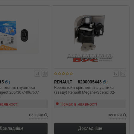
915
RENAULT
8200035448
ріплення глушника
Кронштейн кріплення глушника
ugeot 206/307/406/607
(ззаду) Renault Megane/Scenic 02-
-
наявності
Немає в наявності
Всі ціни
Всі ціни
Докладніше
Докладніше