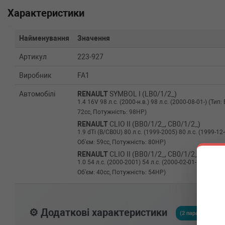
Характеристики
Найменування
Значення
Артикул
223-927
Виробник
FA1
Автомобілі
RENAULT
SYMBOL I (LB0/1/2_)
1.4 16V 98 л.с. (2000-н.в.) 98 л.с. (2000-08-01-) (Ти
72cc, Потужність: 98HP)
RENAULT
CLIO II (BB0/1/2_, CB0/1/2_)
1.9 dTi (B/CB0U) 80 л.с. (1999-2005) 80 л.с. (1999-12
Об'єм: 59cc, Потужність: 80HP)
RENAULT
CLIO II (BB0/1/2_, CB0/1/2_)
1.0 54 л.с. (2000-2001) 54 л.с. (2000-02-01-2001-05
Об'єм: 40cc, Потужність: 54HP)
⚙️ Додаткові характеристики
(2 параметрів)