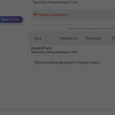
Тернопіль, Микулинецька 106а
Немає в наявності
Вага: 0.25 кг
Ціна дійсна лише для інтернет-мага
Ціна
Наявність
В резерві
Те
AutoKitParts
Тернопіль, Микулинецька 106а
Пропозицій щодо даного товару немає