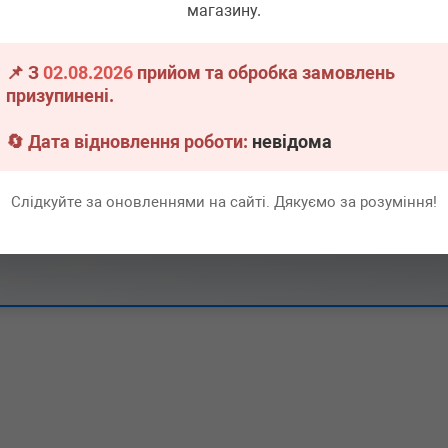
магазину.
▶
Розгорнути
📌 З
02.08.2026
прийом та обробка замовлень
призупинені.
▶
Розгорнути
🔄 Дата відновлення роботи:
невідома
Слідкуйте за оновленнями на сайті. Дякуємо за розуміння!