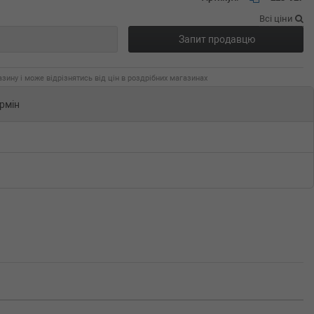
Всі ціни
Запит продавцю
зину і може відрізнятись від цін в роздрібних магазинах
рмін