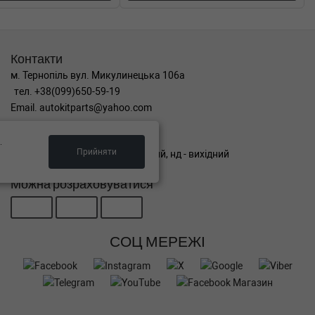
Контакти
м. Тернопіль вул. Микулинецька 106а
тел. +38(099)650-59-19
Email. autokitparts@yahoo.com
Графік роботи
.
Прийняти
пн-пт з 9:00 до 17:00, сб - вихідний, нд - вихідний
Можна розраховуватися
СОЦ МЕРЕЖІ